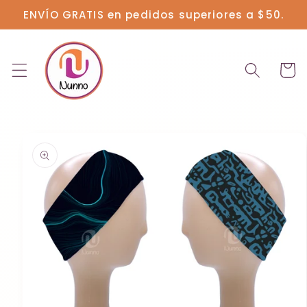
Ir
ENVÍO GRATIS en pedidos superiores a $50.
directamente
al contenido
Carrit
Ir
directamente
a la
información
del producto