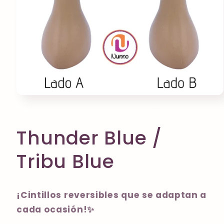
Abrir
elemento
multimedia
1
en
Thunder Blue /
una
ventana
modal
Tribu Blue
¡Cintillos reversibles que se adaptan a
cada ocasión!✨