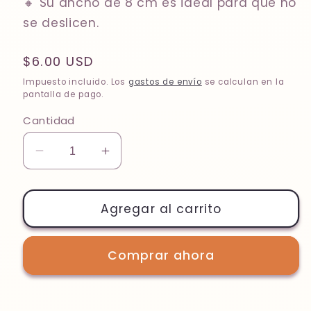
🔸
Su ancho de 8 cm es ideal para que no
se deslicen
.
Precio
$6.00 USD
habitual
Impuesto incluido. Los
gastos de envío
se calculan en la
pantalla de pago.
Cantidad
Reducir
Aumentar
cantidad
cantidad
para
para
Thunder
Thunder
Agregar al carrito
Blue
Blue
/
/
Comprar ahora
Tribu
Tribu
Blue
Blue