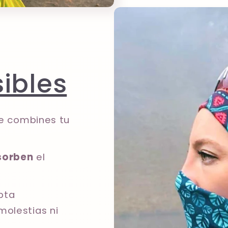
sibles
que combines tu
sorben
el
pta
molestias ni