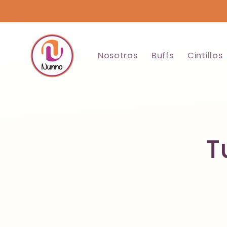
Ir
directamente
al contenido
Nosotros
Buffs
Cintillos
T