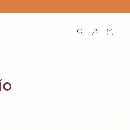
Iniciar
Carrito
sesión
ío