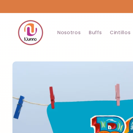
Ir
directamente
al contenido
Nosotros
Buffs
Cintillos
Ir
directamente
a la
información
del producto