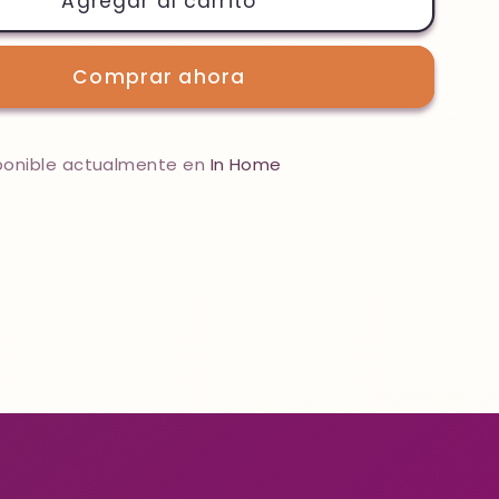
Agregar al carrito
054
-
Comprar ahora
POSI
sponible actualmente en
In Home