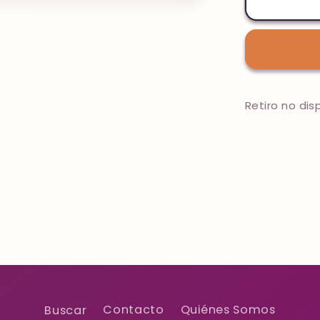
054
-
POSI
Retiro no di
Buscar
Contacto
Quiénes Somos