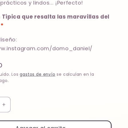
rácticos y lindos... ¡Perfecto!
 Típica que resalta las maravillas del
*
*
diseño:
ww.instagram.com/domo_daniel/
D
uido. Los
gastos de envío
se calculan en la
ago.
Aumentar
cantidad
para
Nunno