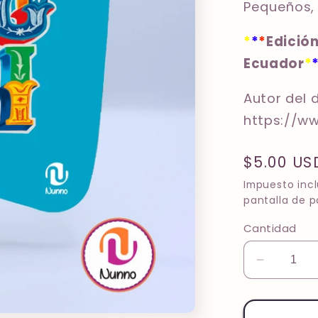
Pequeños, p
*
*
*
Edición
Ecuador
*
Autor del 
https://w
Precio
$5.00 US
habitual
Impuesto incl
pantalla de p
Cantidad
Reducir
cantidad
para
Nunno