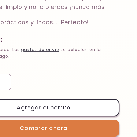
limpio y no lo pierdas ¡nunca más!
rácticos y lindos... ¡Perfecto!
D
uido. Los
gastos de envío
se calculan en la
ago.
Aumentar
cantidad
para
Nunno
Agregar al carrito
017
-
Comprar ahora
Girl
In