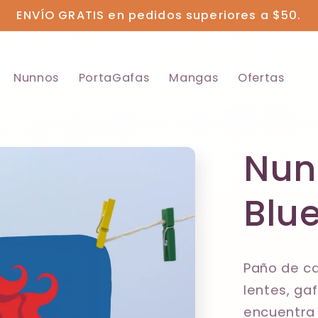
ENVÍO GRATIS en pedidos superiores a $50.
Nunnos
PortaGafas
Mangas
Ofertas
Nunn
Blu
Paño de ca
lentes, gaf
encuentra 