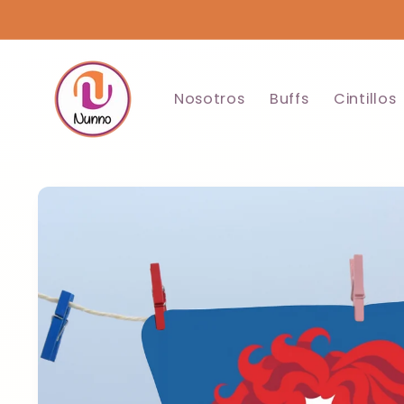
Ir
directamente
al contenido
Nosotros
Buffs
Cintillos
Ir
directamente
a la
información
del producto