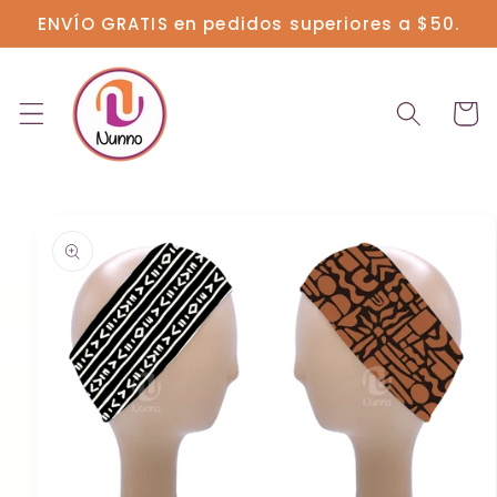
Ir
ENVÍO GRATIS en pedidos superiores a $50.
directamente
al contenido
Carrit
Ir
directamente
a la
información
del producto