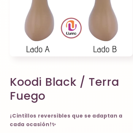
Abrir
elemento
multimedia
1
en
Koodi Black / Terra
una
ventana
modal
Fuego
¡Cintillos reversibles que se adaptan a
cada ocasión!✨