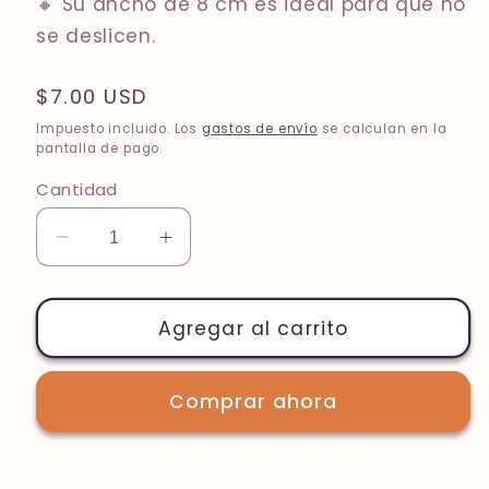
🔸
Su ancho de 8 cm es ideal para que no
se deslicen
.
Precio
$7.00 USD
habitual
Impuesto incluido. Los
gastos de envío
se calculan en la
pantalla de pago.
Cantidad
Reducir
Aumentar
cantidad
cantidad
para
para
Koodi
Koodi
Agregar al carrito
Black
Black
/
/
Comprar ahora
Terra
Terra
Fuego
Fuego