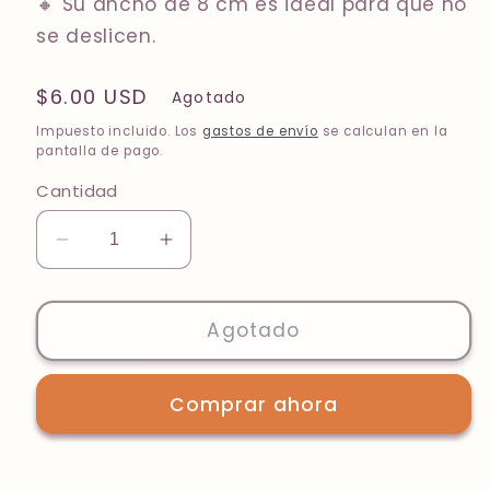
🔸
Su ancho de 8 cm es ideal para que no
se deslicen
.
Precio
$6.00 USD
Agotado
habitual
Impuesto incluido. Los
gastos de envío
se calculan en la
pantalla de pago.
Cantidad
Reducir
Aumentar
cantidad
cantidad
para
para
Black
Black
Agotado
Michi
Michi
/
/
Comprar ahora
Textured
Textured