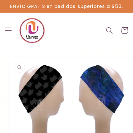
Ir
ENVÍO GRATIS en pedidos superiores a $50.
directamente
al contenido
Carrit
Ir
directamente
a la
información
del producto