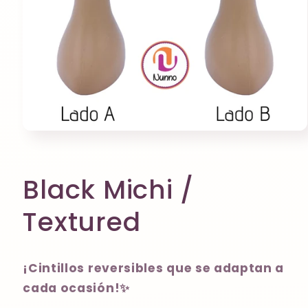
Abrir
elemento
multimedia
1
en
Black Michi /
una
ventana
modal
Textured
¡Cintillos reversibles que se adaptan a
cada ocasión!✨