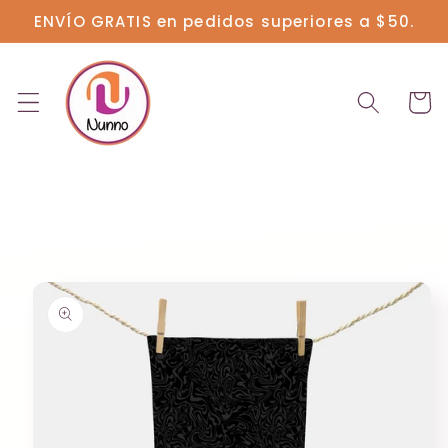
Ir
ENVÍO GRATIS en pedidos superiores a $50.
directamente
al contenido
Carrit
Ir
directamente
a la
información
del producto